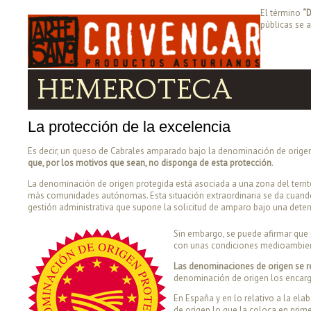
El término
“
públicas se 
HEMEROTECA
La protección de la excelencia
Es decir, un queso de Cabrales amparado bajo la denominación de origen
que, por los motivos que sean, no disponga de esta protección
.
La denominación de origen protegida está asociada a una zona del territ
más comunidades autónomas. Esta situación extraordinaria se da cuando el
gestión administrativa que supone la solicitud de amparo bajo una deter
Sin embargo, se puede afirmar que
con unas condiciones medioambienta
Las denominaciones de origen se r
denominación de origen los encarg
En España y en lo relativo a la el
de origen lo que la coloca en primer