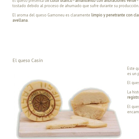
El queso presenta u
n color blanco - amarillento con afloraciones verde 
tostado debido al proceso de ahumado que sufre durante su producción
El aroma del queso Gamoneu es claramente
limpio y penetrante con cl
avellana
.
El queso Casín
Este q
es un 
El que
La his
regist
El que
encami