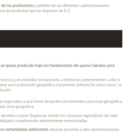
r de los productores
y también de las diferentes administraciones
ipos de productos que no disponen de D.O.
 a un queso producido bajo los fundamentos del queso Cabrales pero
incia y, en contadas excepciones, a territorios pertenecientes a dos o
iene una localización geográfica claramente definida. En estos casos, la
lución.
as especiales a una forma de producción limitada a una zona geográfica
nada zona geográfica.
, decretos y Leyes Orgánicas, siendo los consejos reguladores de cada
e obligado cumplimiento anteriormente mencionadas.
 once comunidades autónomas
. Asturias presenta cuatro denominaciones