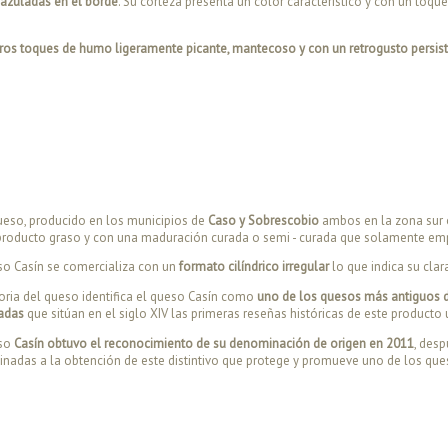
- azuladas en el borde
. Su corteza presenta un color característico y con un toqu
.
aros toques de humo ligeramente picante, mantecoso y con un retrogusto persis
ueso, producido en los municipios de
Caso y Sobrescobio
ambos en la zona sur or
producto graso y con una maduración curada o semi - curada que solamente emp
so Casín se comercializa con un
formato cilíndrico irregular
lo que indica su cla
toria del queso identifica el queso Casín como
uno de los quesos más antiguos d
radas
que sitúan en el siglo XIV las primeras reseñas históricas de este producto 
so
Casín obtuvo el reconocimiento de su denominación de origen en 2011
, des
nadas a la obtención de este distintivo que protege y promueve uno de los que