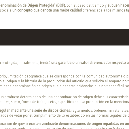
Denominación de Origen Protegida” (DOP)
, con el paso del tiempo y
el buen hace
asocia a
un concepto que denota una mejor calidad
diferenciada a los mismos t
 protegida, inicialmente, tendrá
una garantía o un valor diferenciador respecto
orio, limitación geográfica que se corresponde con la comunidad autónoma o prov
 origen o la historia de la producción del artículo que solicita el amparo no t
minada denominación de origen suele generar incidencias que no tienen fácil so
 un producto determinado de una denominación de origen debe sus característic
les, suelo, forma de trabajo, etc., específica de esa producción en la mencio
egulan mediante una serie de disposiciones
, reglamentos, órdenes ministeriales
ados de velar por el cumplimiento de lo establecido en las normas legales d
aboración de queso
existen veintisiete denominaciones de origen repartidas en
 lugar en territorio nacional, posición de privilegio que comparte con Galicia.