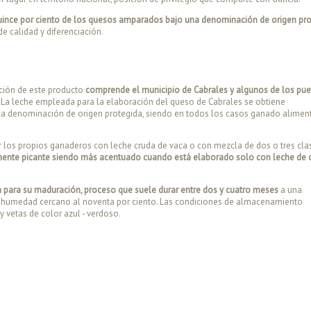
quince por ciento de los quesos amparados bajo una denominación de origen pr
e calidad y diferenciación.
ción de este producto
comprende el municipio de Cabrales y algunos de los pu
s. La leche empleada para la elaboración del queso de Cabrales se obtiene
n la denominación de origen protegida, siendo en todos los casos ganado alime
 los propios ganaderos con leche cruda de vaca o con mezcla de dos o tres cla
emente picante siendo más acentuado cuando está elaborado solo con leche de 
a para su maduración, proceso que suele durar entre dos y cuatro meses
a una
e humedad cercano al noventa por ciento. Las condiciones de almacenamiento
 vetas de color azul - verdoso.