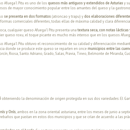
so Afuega'l Pitu es uno de los
quesos más antiguos y extendidos de Asturias
y su
esos de mayor conocimiento popular entre los amantes del queso y la gastrono
eso
se presenta en dos formatos
(atroncao y trapu) y
dos elaboraciones diferent
 formas comerciales diferentes, todas ellas de máxima calidad y clara diferencia
boca, cualquier queso Afuega'l Pitu presenta una
textura seca, con notas lácticas
ier queso roxu, el toque picante es mucho más intenso que en los quesos Afuega
so Afuega'l Pitu obtuvo el reconocimiento de su calidad y diferenciación media
ncia donde se produce este queso se reparten en once
municipios entre las cuen
orcín, Riosa, Santo Adriano, Grado, Salas, Pravia, Tineo, Belmonte de Miranda, C
3
obteniendo la denominación de origen protegida en sus dos variedades: El G
nís y Onís
, ambos en la zona oriental asturiana, entre los meses de junio a sept
ebaños que pastan en estos dos municipios y que se crían de acuerdo a las prá